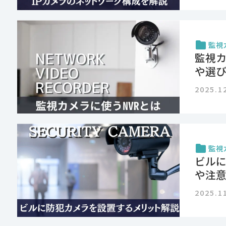
監視
監視カ
や選
2025.1
監視
ビル
や注
2025.1