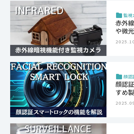
監視
赤外
や微
2025.1
顔認
顔認
すめ
2025.0