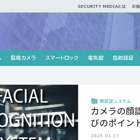
SECURITY MEDIAとは
お役
ム
監視カメラ
スマートロック
電気錠
指紋認証
入退室管理システ
セキュリテ
テムの効果
2023.12.01