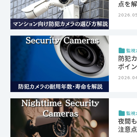
点を
2026.0
監視
防犯
ポイ
2026.0
監視
夜間
注意