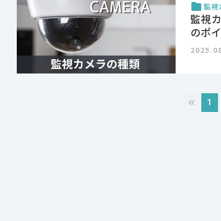
監視
監視
のポ
2025.0
1