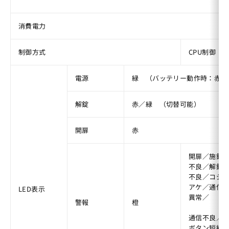
消費電力
制御方式
CPU制御
電源
緑　（バッテリー動作時：赤）
解錠
赤／緑　（切替可能）
開扉
赤
開扉／施錠
不良／解錠
不良／コジ
アケ／通信
LED表示
異常／
警報
橙
通信不良／
ボタン短絡