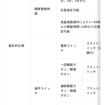
分，3分，5分から
開扉警報時
任意設定可能
間
液晶画面操作により1〜999秒
よび解錠時間+10秒から任意設
定可能
スライドス
電気的仕様
電源スイッ
イッチ（装
チ
置内）
一回解錠ボ
フラットス
タン／解錠
イッチ
ボタン
連続解錠ボ
操作スイッ
フラットス
タン／施錠
チ
イッチ
ボタン