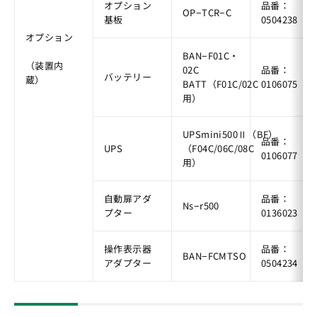
オプション
品番：
OP−TCR−C
基板
0504238
オプション
BAN−F01C・
（装置内
02C 
品番：
バッテリー
蔵）
BATT（F01C/02C
0106075
用）
UPSmini500Ⅱ（BF）
品番：
UPS
（F04C/06C/08C
0106077
用）
自動扉アダ
品番：
Ns−r500
プター
0136023
操作表示器
品番：
BAN−FCMTSO
アダプター
0504234