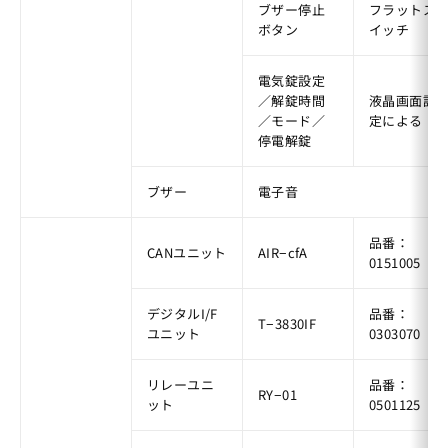
ブザー停止
フラットス
ボタン
イッチ
電気錠設定
／解錠時間
液晶画面設
／モード／
定による
停電解錠
ブザー
電子音
品番：
CANユニット
AIR−cfA
0151005
デジタルI/F
品番：
T−3830IF
ユニット
0303070
リレーユニ
品番：
RY−01
ット
0501125