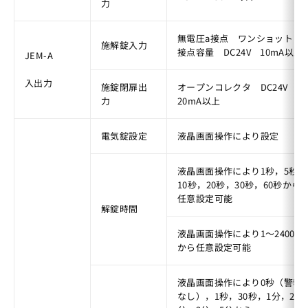
力
無電圧a接点　ワンショット　
施解錠入力
接点容量　DC24V　10mA以上
JEM-A
入出力
施錠閉扉出
オープンコレクタ　DC24V　
力
20mA以上
電気錠設定
液晶画面操作により設定
液晶画面操作により1秒，5秒，
10秒，20秒，30秒，60秒から
任意設定可能
解錠時間
液晶画面操作により1〜2400秒
から任意設定可能
液晶画面操作により0秒（警報
なし），1秒，30秒，1分，2