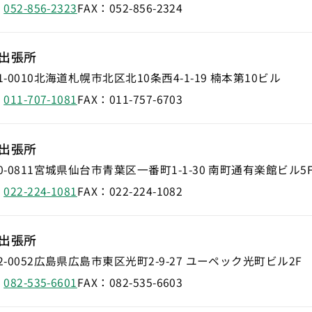
：
052-856-2323
FAX：
052-856-2324
出張所
-0010
北海道札幌市北区北10条西4-1-19 楠本第10ビル
：
011-707-1081
FAX：
011-757-6703
出張所
-0811
宮城県仙台市青葉区一番町1-1-30 南町通有楽館ビル5
：
022-224-1081
FAX：
022-224-1082
出張所
-0052
広島県広島市東区光町2-9-27 ユーペック光町ビル2F
：
082-535-6601
FAX：
082-535-6603