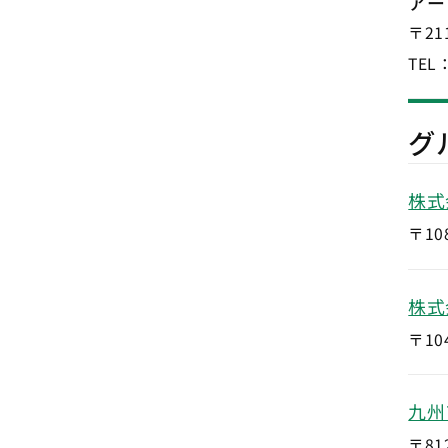
アー
〒211
TEL
グ
株式
〒108
株式
〒104
九州
〒812