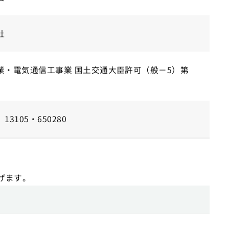
社
業・電気通信工事業 国土交通大臣許可（般－5）第
105・650280
げます。