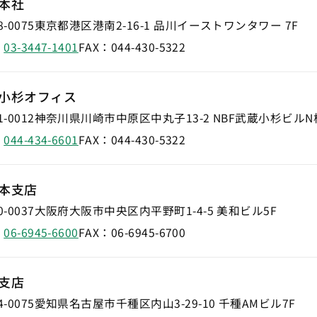
本社
-0075
東京都港区港南2-16-1 品川イーストワンタワー 7F
：
03-3447-1401
FAX：
044-430-5322
小杉オフィス
-0012
神奈川県川崎市中原区中丸子13-2 NBF武蔵小杉ビルN棟
：
044-434-6601
FAX：
044-430-5322
本支店
-0037
大阪府大阪市中央区内平野町1-4-5 美和ビル5F
：
06-6945-6600
FAX：
06-6945-6700
支店
-0075
愛知県名古屋市千種区内山3-29-10 千種AMビル7F