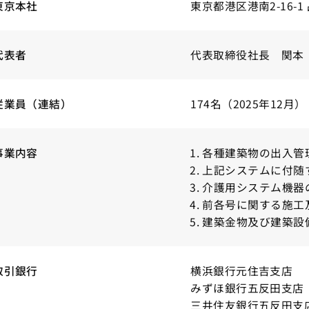
東京本社
東京都港区港南2-16-
代表者
代表取締役社長 関本
従業員（連結）
174名（2025年12月）
事業内容
各種建築物の出入管
上記システムに付随
介護用システム機器
前各号に関する施工
建築金物及び建築設
取引銀行
横浜銀行元住吉支店
みずほ銀行五反田支店
三井住友銀行五反田支