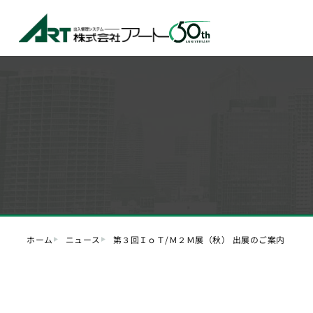
ホーム
ニュース
第３回ＩｏＴ/Ｍ２Ｍ展（秋） 出展のご案内