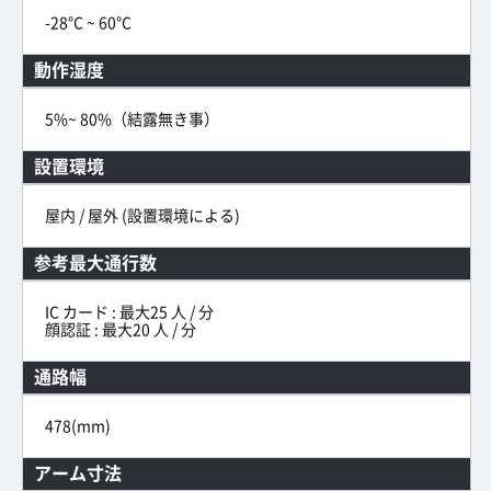
-28°C ~ 60°C
動作湿度
5%~ 80%（結露無き事）
設置環境
屋内 / 屋外 (設置環境による)
参考最大通行数
IC カード : 最大25 人 / 分
顔認証 : 最大20 人 / 分
通路幅
478(mm)
アーム寸法